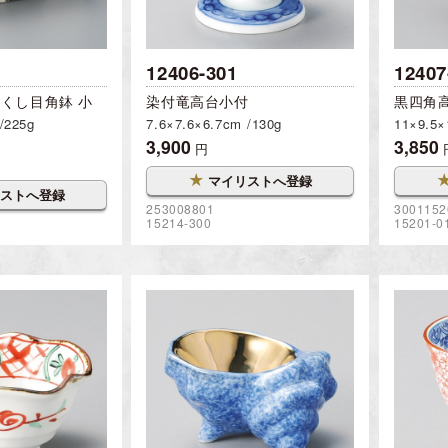
12406-301
12407
くし目角鉢 小
染付竜高台小付
黒四角
225g
7.6×7.6×6.7cm
130g
11×9.5
3,900
3,850
円
★
マイリストへ登録
ストへ登録
253008801
3001152
15214-300
15201-0