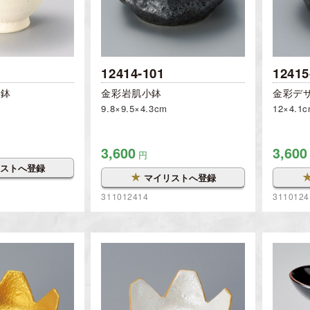
12414-101
12415
小鉢
金彩岩肌小鉢
金彩デ
9.8×9.5×4.3cm
12×4.1
3,600
3,600
円
ストへ登録
★
マイリストへ登録
311012414
3110124