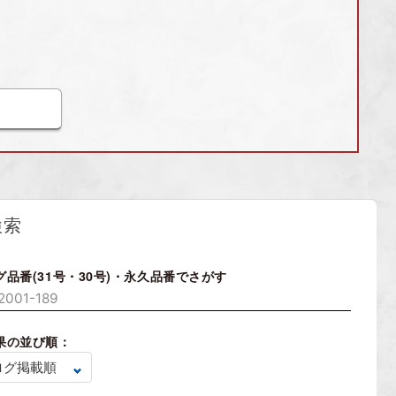
検索
グ品番(31号・30号)・永久品番でさがす
果の並び順：