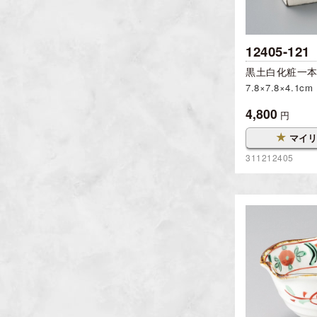
12405-121
黒土白化粧一本
7.8×7.8×4.1cm
4,800
円
★
マイリ
311212405