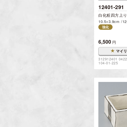
12401-291
白化粧四方上
10.5×3.9cm
12
強化
6,500
円
★
マイリ
312912401 042
104-01-225