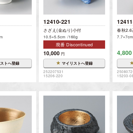
12410-221
12411
鉢
さざえ(金ぬり)小付
春秋2.
cm
10.5×5.5cm
160g
7.7×7c
廃番 Discontinued
4,800
10,000
円
★
ストへ登録
マイリストへ登録
252207531
2508072
15206-220
15203-0