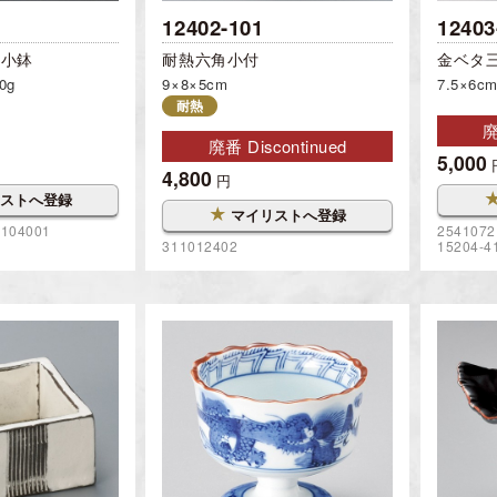
12402-101
12403
り小鉢
耐熱六角小付
金ベタ
0g
9×8×5cm
7.5×6c
耐熱
廃
廃番 Discontinued
5,000
4,800
円
ストへ登録
★
マイリストへ登録
2104001
2541072
311012402
15204-4