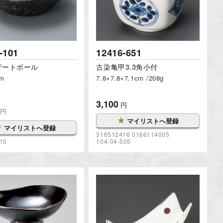
-101
12416-651
ザートボール
古染亀甲3.3角小付
cm
7.8×7.8×7.1cm
208g
3,100
円
円
★
マイリストへ登録
★
マイリストへ登録
316512416 0166114005
15
104-04-505