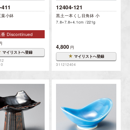
-411
12404-121
三葉小鉢
黒土一本くし目角鉢 小
m
7.8×7.8×4.1cm
221g
番 Discontinued
円
4,800
円
★
マイリストへ登録
★
マイリストへ登録
12
10
311212404