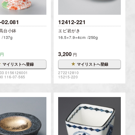
-02.081
12412-221
6高台小鉢
エビ岩がき
m
137g
16.5×7.9×4cm
250g
3,200
円
円
★
★
マイリストへ登録
マイリストへ登録
03 0156126001
272212810
80 116-07-565
15215-220