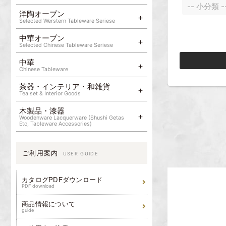
洋陶オープン
Selected Werstern Tableware Seriese
中華オープン
Selected Chinese Tableware Seriese
中華
Chinese Tableware
茶器・インテリア・和雑貨
Tea set & Interior Goods
木製品・漆器
Woodenware Lacquerware (Shushi Getas
Etc, Tableware Accessories)
ご利用案内
USER GUIDE
カタログPDFダウンロード
PDF download
商品情報について
guide