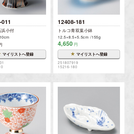
-011
12408-181
高浜小付
トルコ青双葉小鉢
×10cm
12.5×8.5×5.5cm
155g
4,650
円
円
★
★
マイリストへ登録
マイリストへ登録
01
251807919
10
15216-180