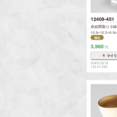
12409-451
赤絵間取り小
10.9×10.3×6.3
強化
3,960
円
★
マイリ
304515210
15210-450