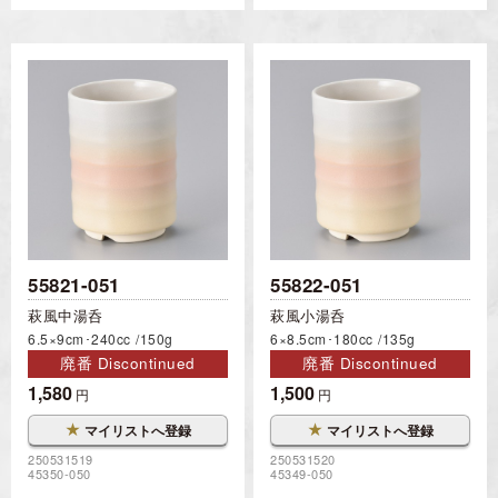
55821-051
55822-051
萩風中湯呑
萩風小湯呑
6.5×9cm･240cc
150g
6×8.5cm･180cc
135g
廃番 Discontinued
廃番 Discontinued
1,580
1,500
円
円
★
★
マイリストへ登録
マイリストへ登録
250531519
250531520
45350-050
45349-050