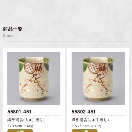
商品一覧
Items
55801-451
55802-451
織部湯呑(大)(手造り)
織部湯呑(小)(手造り)
7×9.5cm
140g
6.5×7.5cm
210g
土物
土物