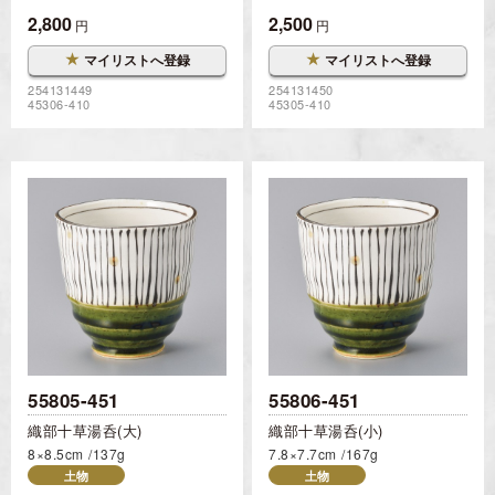
2,800
2,500
円
円
★
★
マイリストへ登録
マイリストへ登録
254131449
254131450
45306-410
45305-410
55805-451
55806-451
織部十草湯呑(大)
織部十草湯呑(小)
8×8.5cm
137g
7.8×7.7cm
167g
土物
土物