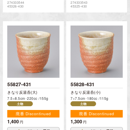
274333544
274333543
45326-430
45325-430
55827-431
55828-431
きなり反湯呑(大)
きなり反湯呑(小)
7.5×8.5cm･220cc
155g
7×7.5cm･180cc
115g
土物
土物
廃番 Discontinued
廃番 Discontinued
1,400
1,300
円
円