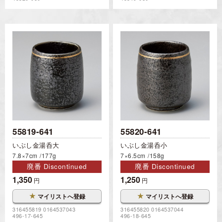
55819-641
55820-641
いぶし金湯呑大
いぶし金湯呑小
7.8×7cm
177g
7×6.5cm
158g
廃番 Discontinued
廃番 Discontinued
1,350
1,250
円
円
★
★
マイリストへ登録
マイリストへ登録
316455819 0164537043
316455820 0164537044
496-17-645
496-18-645