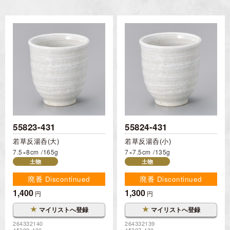
55823-431
55824-431
若草反湯呑(大)
若草反湯呑(小)
7.5×8cm
165g
7×7.5cm
135g
土物
土物
廃番 Discontinued
廃番 Discontinued
1,400
1,300
円
円
★
★
マイリストへ登録
マイリストへ登録
264332140
264332139
45328-430
45327-430