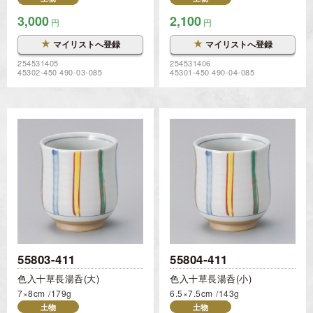
3,000
2,100
円
円
★
★
マイリストへ登録
マイリストへ登録
254531405
254531406
45302-450 490-03-085
45301-450 490-04-085
55803-411
55804-411
色入十草長湯呑(大)
色入十草長湯呑(小)
7×8cm
179g
6.5×7.5cm
143g
土物
土物