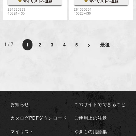
★
★
マイリストへ登録
マイリストへ登録
284335333
284335334
45324-430
45323-430
1 / 7
1
2
3
4
5
>
最後
お知らせ
このサイトでできること
カタログPDFダウンロード
ご使用上の注意
マイリスト
やきもの用語集