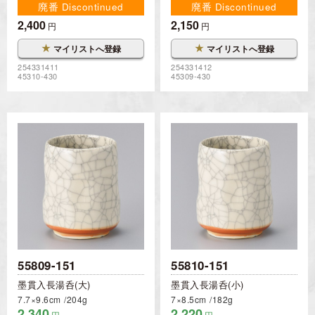
廃番 Discontinued
廃番 Discontinued
2,400
2,150
円
円
★
★
マイリストへ登録
マイリストへ登録
254331411
254331412
45310-430
45309-430
55809-151
55810-151
墨貫入長湯呑(大)
墨貫入長湯呑(小)
7.7×9.6cm
204g
7×8.5cm
182g
2,340
2,220
円
円