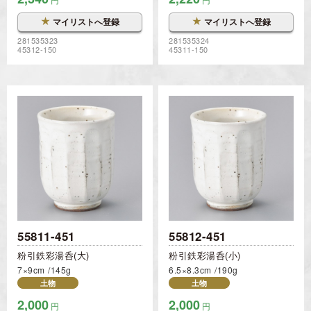
★
★
マイリストへ登録
マイリストへ登録
281535323
281535324
45312-150
45311-150
55811-451
55812-451
粉引鉄彩湯呑(大)
粉引鉄彩湯呑(小)
7×9cm
145g
6.5×8.3cm
190g
土物
土物
2,000
2,000
円
円