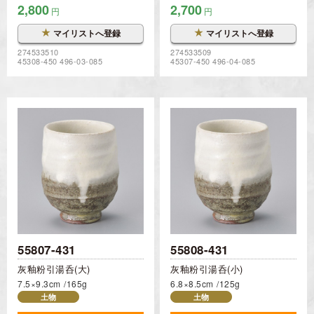
2,800
2,700
円
円
★
★
マイリストへ登録
マイリストへ登録
274533510
274533509
45308-450 496-03-085
45307-450 496-04-085
55807-431
55808-431
灰釉粉引湯呑(大)
灰釉粉引湯呑(小)
7.5×9.3cm
165g
6.8×8.5cm
125g
土物
土物