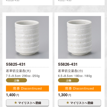
55825-431
55826-431
若草切立湯呑(大)
若草切立湯呑(小)
7.5×9.5cm･290cc
250g
6.5×8.5cm･180cc
180g
土物
土物
廃番 Discontinued
廃番 Discontinued
1,400
1,300
円
円
★
★
マイリストへ登録
マイリストへ登録