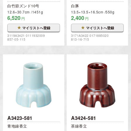
白竹節ズンド10号
白豚
12.6×30.7cm
1451g
13.5×13.5×16.5cm
550g
6,520
2,400
円
円
★
★
マイリストへ登録
マイリストへ登録
3119A3421 0111932009
3171A3422 0171885020
857-05-115
813-16-715
A3423-581
A3424-581
青地線香立
茶線香立