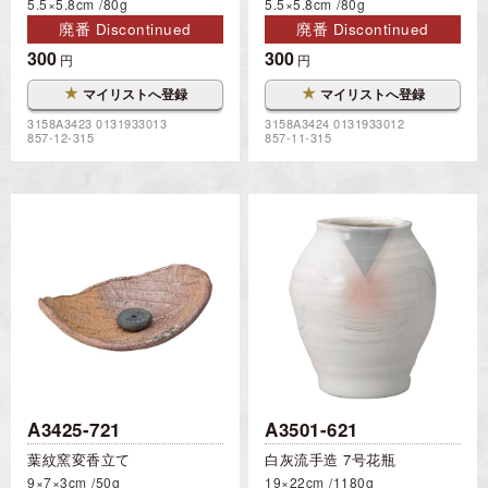
5.5×5.8cm
80g
5.5×5.8cm
80g
廃番 Discontinued
廃番 Discontinued
300
300
円
円
★
★
マイリストへ登録
マイリストへ登録
3158A3423 0131933013
3158A3424 0131933012
857-12-315
857-11-315
A3425-721
A3501-621
葉紋窯変香立て
白灰流手造 7号花瓶
9×7×3cm
50g
19×22cm
1180g