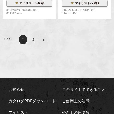
★
★
マイリストへ登録
マイリストへ登録
3162A3502 0345834001
3162A3503 0345834002
814-02-455
814-03-455
1 / 2
1
2
>
お知らせ
このサイトでできること
カタログPDFダウンロード
ご使用上の注意
マイリスト
やきもの用語集