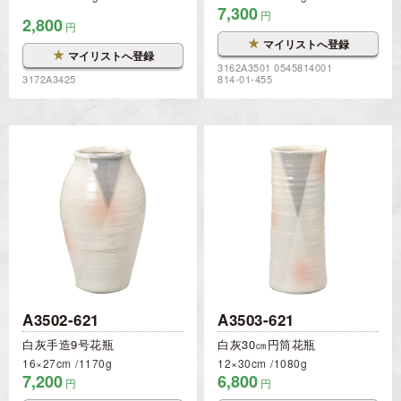
7,300
円
2,800
円
★
マイリストへ登録
★
マイリストへ登録
3162A3501 0545814001
3172A3425
814-01-455
A3502-621
A3503-621
白灰手造9号花瓶
白灰30㎝円筒花瓶
16×27cm
1170g
12×30cm
1080g
7,200
6,800
円
円