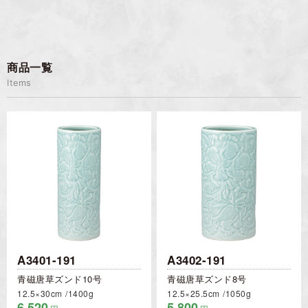
商品一覧
Items
A3401-191
A3402-191
青磁唐草ズンド10号
青磁唐草ズンド8号
12.5×30cm
1400g
12.5×25.5cm
1050g
6,520
5,800