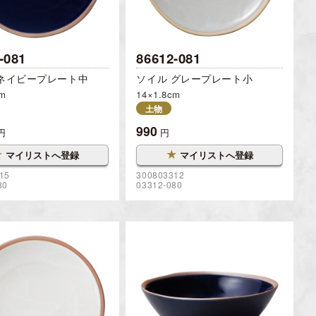
-081
86612-081
 ネイビープレート中
ソイル グレープレート小
cm
14×1.8cm
土物
990
円
円
★
★
マイリストへ登録
マイリストへ登録
15
300803312
80
03312-080