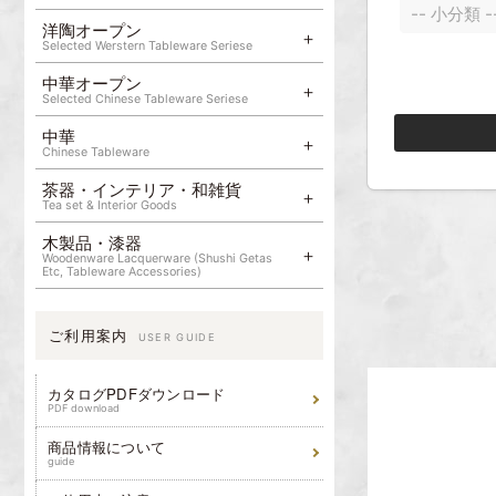
洋陶オープン
Selected Werstern Tableware Seriese
中華オープン
Selected Chinese Tableware Seriese
中華
Chinese Tableware
茶器・インテリア・和雑貨
Tea set & Interior Goods
木製品・漆器
Woodenware Lacquerware (Shushi Getas
Etc, Tableware Accessories)
ご利用案内
USER GUIDE
カタログPDFダウンロード
PDF download
商品情報について
guide