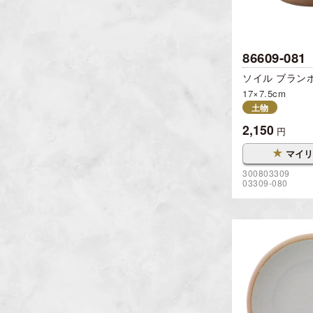
86609-081
ソイル ブラン
17×7.5cm
土物
2,150
円
★
マイリ
300803309
03309-080