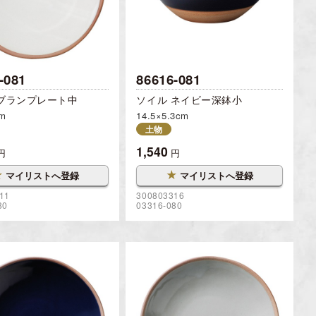
-081
86616-081
 ブランプレート中
ソイル ネイビー深鉢小
cm
14.5×5.3cm
土物
1,540
円
円
★
★
マイリストへ登録
マイリストへ登録
11
300803316
80
03316-080