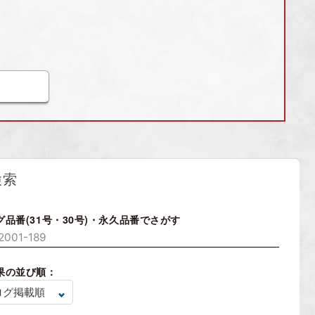
検索
グ品番(31号・30号)・永久品番でさがす
果の並び順：