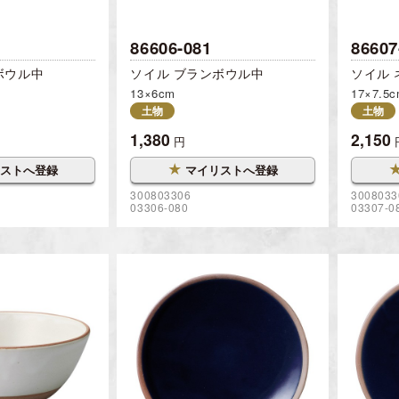
86606-081
86607
ボウル中
ソイル ブランボウル中
ソイル
13×6cm
17×7.5
土物
土物
1,380
2,150
円
★
ストへ登録
マイリストへ登録
300803306
3008033
03306-080
03307-0