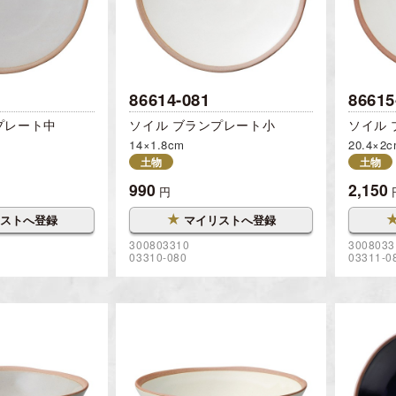
86614-081
86615
プレート中
ソイル ブランプレート小
ソイル
14×1.8cm
20.4×2
土物
土物
990
2,150
円
★
ストへ登録
マイリストへ登録
300803310
3008033
03310-080
03311-0