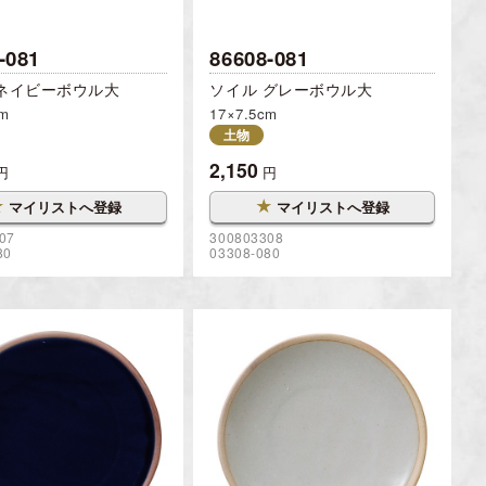
-081
86608-081
 ネイビーボウル大
ソイル グレーボウル大
cm
17×7.5cm
土物
2,150
円
円
★
★
マイリストへ登録
マイリストへ登録
07
300803308
80
03308-080