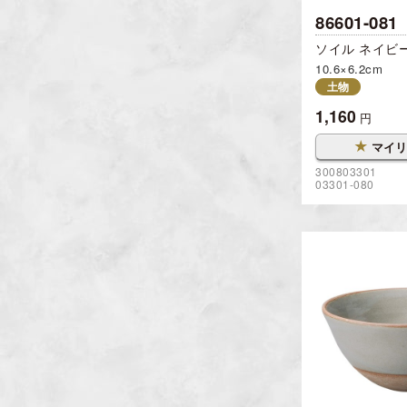
86601-081
ソイル ネイビ
10.6×6.2cm
土物
1,160
円
★
マイリ
300803301
03301-080