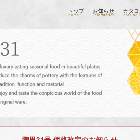
トップ
お知らせ
カタロ
home
information
catalog 
陶里31号 価格改定のお知らせ