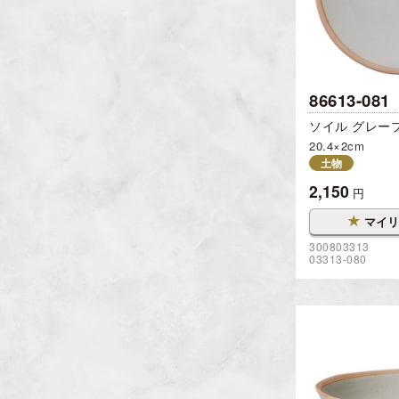
86613-081
ソイル グレー
20.4×2cm
土物
2,150
円
★
マイリ
300803313
03313-080