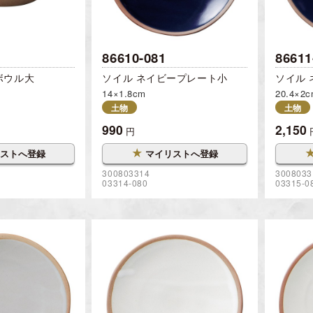
86610-081
86611
ボウル大
ソイル ネイビープレート小
ソイル
14×1.8cm
20.4×2
土物
土物
990
2,150
円
★
ストへ登録
マイリストへ登録
300803314
3008033
03314-080
03315-0