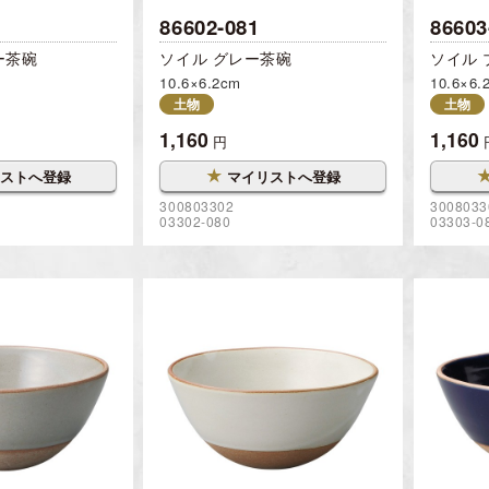
86602-081
86603
ー茶碗
ソイル グレー茶碗
ソイル 
10.6×6.2cm
10.6×6.
土物
土物
1,160
1,160
円
★
ストへ登録
マイリストへ登録
300803302
3008033
03302-080
03303-0