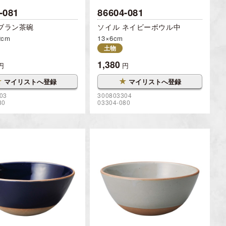
-081
86604-081
ブラン茶碗
ソイル ネイビーボウル中
2cm
13×6cm
土物
1,380
円
円
★
★
マイリストへ登録
マイリストへ登録
03
300803304
80
03304-080