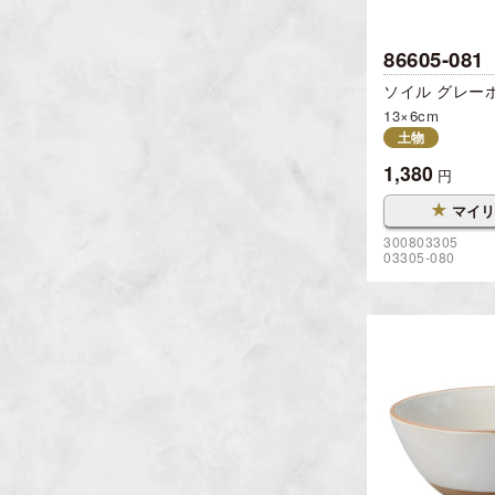
86605-081
ソイル グレー
13×6cm
土物
1,380
円
★
マイリ
300803305
03305-080