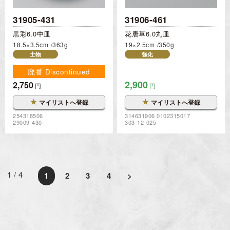
31905-431
31906-461
黒彩6.0中皿
花唐草6.0丸皿
18.5×3.5cm
363g
19×2.5cm
350g
土物
強化
廃番 Discontinued
2,900
2,750
円
円
★
★
マイリストへ登録
マイリストへ登録
254318506
314631906 0102315017
29009-430
303-12-025
1 / 4
1
2
3
4
>