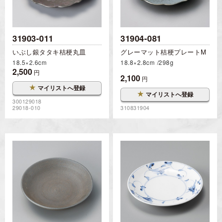
31903-011
31904-081
いぶし銀タタキ桔梗丸皿
グレーマット桔梗プレートM
18.5×2.6cm
18.8×2.8cm
298g
2,500
円
2,100
円
★
マイリストへ登録
★
マイリストへ登録
300129018
29018-010
310831904