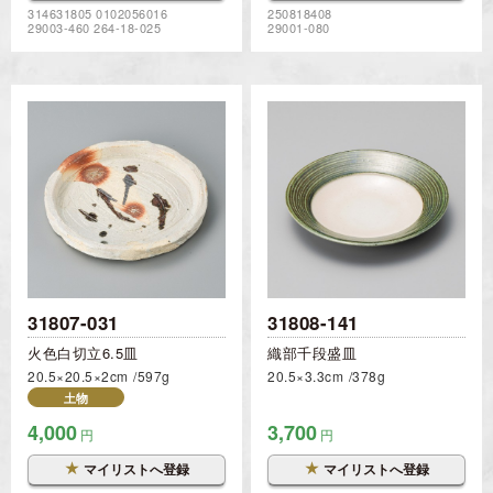
314631805 0102056016
250818408
29003-460 264-18-025
29001-080
31807-031
31808-141
火色白切立6.5皿
織部千段盛皿
20.5×20.5×2cm
597g
20.5×3.3cm
378g
土物
4,000
3,700
円
円
★
★
マイリストへ登録
マイリストへ登録