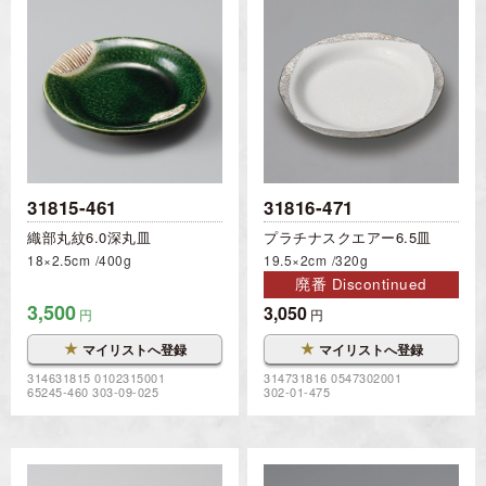
31815-461
31816-471
織部丸紋6.0深丸皿
プラチナスクエアー6.5皿
18×2.5cm
400g
19.5×2cm
320g
廃番 Discontinued
3,500
3,050
円
円
★
★
マイリストへ登録
マイリストへ登録
314631815 0102315001
314731816 0547302001
65245-460 303-09-025
302-01-475