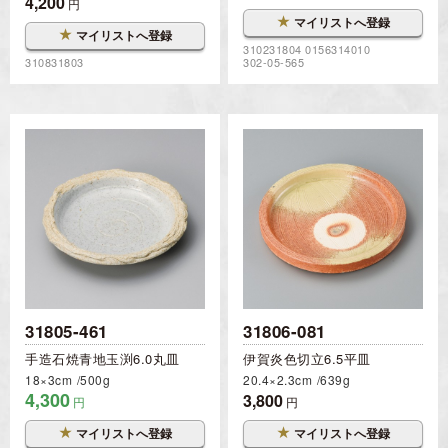
4,200
円
★
マイリストへ登録
★
マイリストへ登録
310231804 0156314010
310831803
302-05-565
31805-461
31806-081
手造石焼青地玉渕6.0丸皿
伊賀炎色切立6.5平皿
18×3cm
500g
20.4×2.3cm
639g
4,300
3,800
円
円
★
★
マイリストへ登録
マイリストへ登録