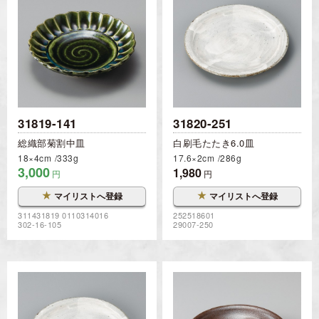
31819-141
31820-251
総織部菊割中皿
白刷毛たたき6.0皿
18×4cm
333g
17.6×2cm
286g
3,000
1,980
円
円
★
★
マイリストへ登録
マイリストへ登録
311431819 0110314016
252518601
302-16-105
29007-250