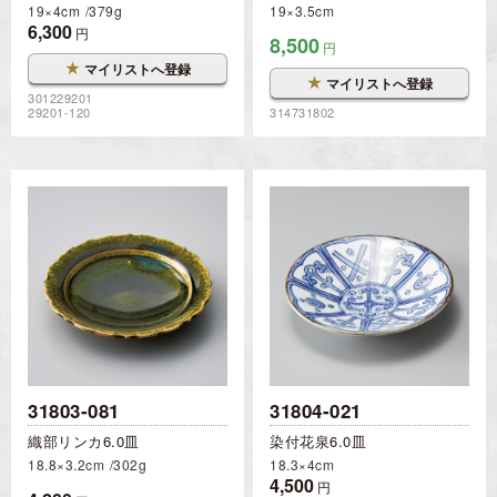
19×4cm
379g
19×3.5cm
6,300
円
8,500
円
★
マイリストへ登録
★
マイリストへ登録
301229201
29201-120
314731802
31803-081
31804-021
織部リンカ6.0皿
染付花泉6.0皿
18.8×3.2cm
302g
18.3×4cm
4,500
円