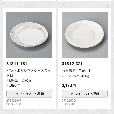
31811-181
31812-321
ピンクボカシラスタースライ
白吹雪布目7.0丸皿
ド皿
20.6×2.9cm
460g
18.5×2cm
362g
4,050
3,170
円
円
★
★
マイリストへ登録
マイリストへ登録
271823607
273224006
29206-180
29006-320