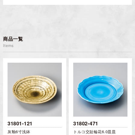
商品一覧
Items
31801-121
31802-471
灰釉6寸浅鉢
トルコ交趾輪花6.0皿皿