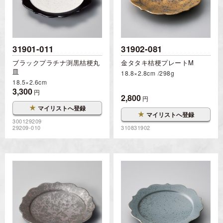
31901-011
31902-081
ブラックプラチナ渕黒桔梗丸
金タタキ桔梗プレートM
皿
18.8×2.8cm
298g
18.5×2.6cm
3,300
円
2,800
円
★
マイリストへ登録
★
マイリストへ登録
300129209
29209-010
310831902