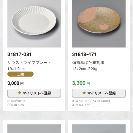
31817-081
31818-471
サラストライププレート
備前風ぼた餅丸皿
19×1.9cm
18×2cm
320g
土物
3,300
3,000
円
円
★
★
マイリストへ登録
マイリストへ登録
300829019
314731818 0547314003
29019-080
314-03-475