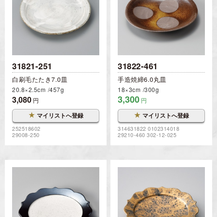
31821-251
31822-461
白刷毛たたき7.0皿
手造焼締6.0丸皿
20.8×2.5cm
457g
18×3cm
300g
3,300
3,080
円
円
★
★
マイリストへ登録
マイリストへ登録
252518602
314631822 0102314018
29008-250
29210-460 302-12-025