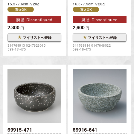
15.3×7.6cm
920g
16.5×7.9cm
720g
直火OK
直火OK
廃番 Discontinued
廃番 Discontinued
2,300
2,600
円
円
★
★
マイリストへ登録
マイリストへ登録
314769913 0247626015
314769914 0147646022
599-17-475
599-18-475
69915-471
69916-641