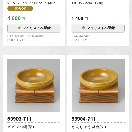
20.5×7.5cm･1100cc
1040g
19×19×2cm
120g
直火OK
4,800
1,400
円
円
★
★
マイリストへ登録
マイリストへ登録
317169901 0171646001
274844742
599-01-715
55341-480
69903-711
69904-711
ビビンバ鍋(茶)
がんじょう釜台(大)