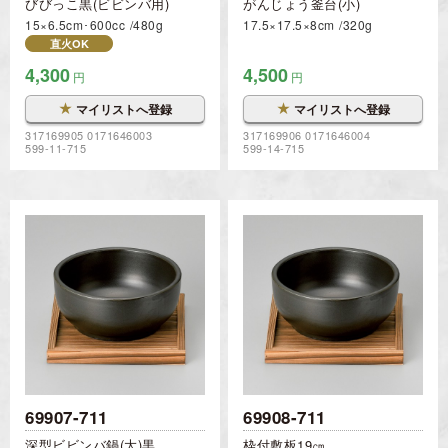
びびっこ黒(ビビンバ用)
がんじょう釜台(小)
15×6.5cm･600cc
480g
17.5×17.5×8cm
320g
直火OK
4,300
4,500
円
円
★
★
マイリストへ登録
マイリストへ登録
317169905 0171646003
317169906 0171646004
599-11-715
599-14-715
69907-711
69908-711
深型ビビンバ鍋(大)黒
枠付敷板19㎝