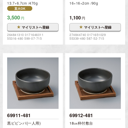
13.7×6.7cm
470g
16×16×2cm
90g
直火OK
3,500
1,100
円
円
★
★
マイリストへ登録
マイリストへ登録
264841310 0171646011
274844740 0171651029
55316-480 599-07-715
55339-480 587-52-715
69911-481
69912-481
黒ビビンバ(一人用)
18㎝枠付敷台