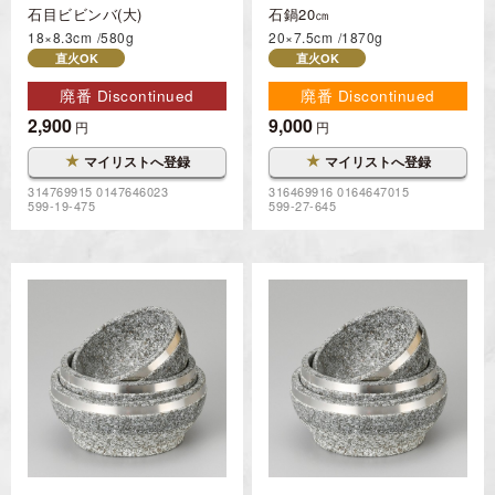
石目ビビンバ(大)
石鍋20㎝
18×8.3cm
580g
20×7.5cm
1870g
直火OK
直火OK
廃番 Discontinued
廃番 Discontinued
2,900
9,000
円
円
★
★
マイリストへ登録
マイリストへ登録
314769915 0147646023
316469916 0164647015
599-19-475
599-27-645