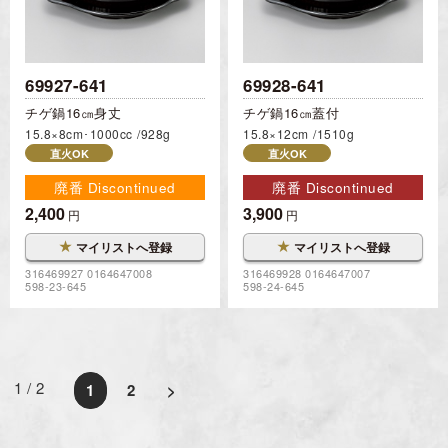
69927-641
69928-641
チゲ鍋16㎝身丈
チゲ鍋16㎝蓋付
15.8×8cm･1000cc
928g
15.8×12cm
1510g
直火OK
直火OK
廃番 Discontinued
廃番 Discontinued
2,400
3,900
円
円
★
★
マイリストへ登録
マイリストへ登録
316469927 0164647008
316469928 0164647007
598-23-645
598-24-645
1 / 2
1
2
>