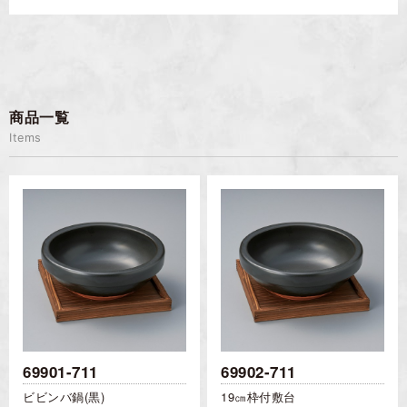
商品一覧
Items
69901-711
69902-711
ビビンバ鍋(黒)
19㎝枠付敷台