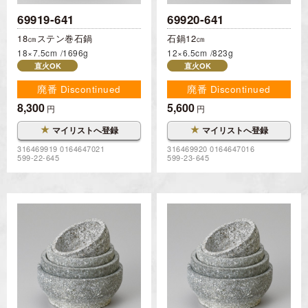
69919-641
69920-641
18㎝ステン巻石鍋
石鍋12㎝
18×7.5cm
1696g
12×6.5cm
823g
直火OK
直火OK
廃番 Discontinued
廃番 Discontinued
8,300
5,600
円
円
★
★
マイリストへ登録
マイリストへ登録
316469919 0164647021
316469920 0164647016
599-22-645
599-23-645