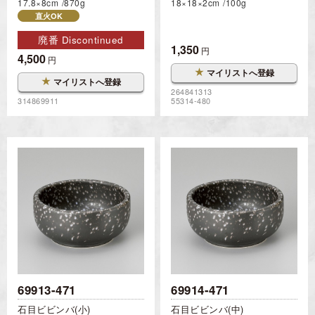
17.8×8cm
870g
18×18×2cm
100g
直火OK
廃番 Discontinued
1,350
円
4,500
円
★
マイリストへ登録
★
マイリストへ登録
264841313
314869911
55314-480
69913-471
69914-471
石目ビビンバ(小)
石目ビビンバ(中)