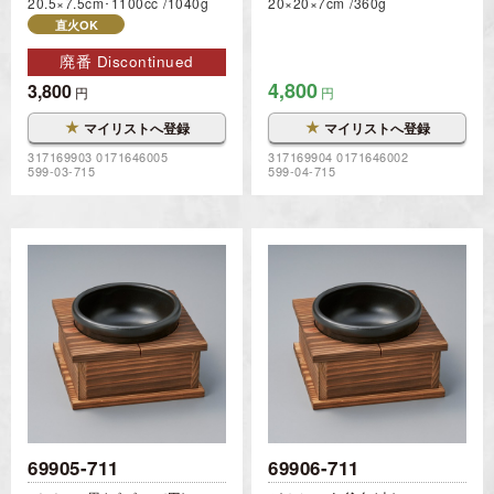
20.5×7.5cm･1100cc
1040g
20×20×7cm
360g
直火OK
廃番 Discontinued
4,800
3,800
円
円
★
★
マイリストへ登録
マイリストへ登録
317169903 0171646005
317169904 0171646002
599-03-715
599-04-715
69905-711
69906-711