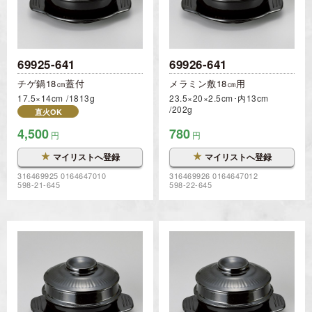
69925-641
69926-641
チゲ鍋18㎝蓋付
メラミン敷18㎝用
17.5×14cm
1813g
23.5×20×2.5cm･内13cm
202g
直火OK
4,500
780
円
円
★
★
マイリストへ登録
マイリストへ登録
316469925 0164647010
316469926 0164647012
598-21-645
598-22-645