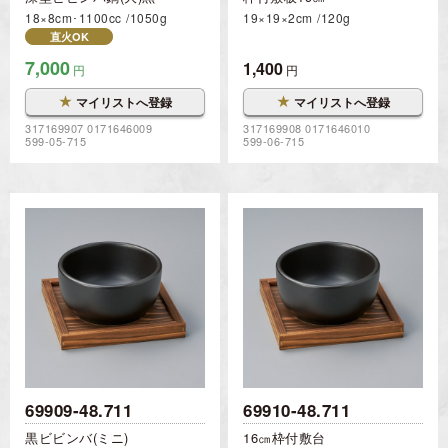
18×8cm･1100cc
1050g
19×19×2cm
120g
直火OK
7,000
1,400
円
円
★
★
マイリストへ登録
マイリストへ登録
317169907 0171646009
317169908 0171646010
599-05-715
599-06-715
69909-48.711
69910-48.711
黒ビビンバ(ミニ)
16㎝枠付敷台