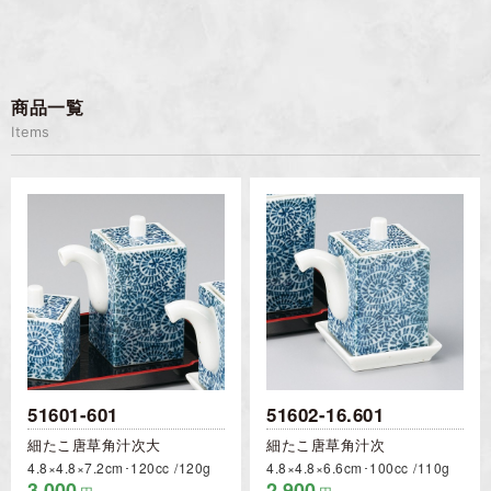
商品一覧
Items
51601-601
51602-16.601
細たこ唐草角汁次大
細たこ唐草角汁次
4.8×4.8×7.2cm･120cc
120g
4.8×4.8×6.6cm･100cc
110g
3,000
2,900