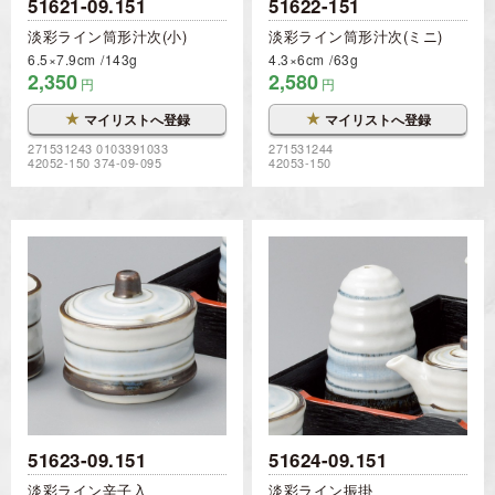
51621-09.151
51622-151
淡彩ライン筒形汁次(小)
淡彩ライン筒形汁次(ミニ)
6.5×7.9cm
143g
4.3×6cm
63g
2,350
2,580
円
円
★
★
マイリストへ登録
マイリストへ登録
271531243 0103391033
271531244
42052-150 374-09-095
42053-150
51623-09.151
51624-09.151
淡彩ライン辛子入
淡彩ライン振掛