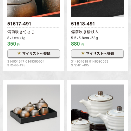
51617-491
51618-491
備前吹き竹さじ
備前吹き楊枝入
8×1cm
1g
5.5×5.8cm
58g
350
880
円
円
★
★
マイリストへ登録
マイリストへ登録
314951617 0149390054
314951618 0149390053
372-60-495
372-61-495