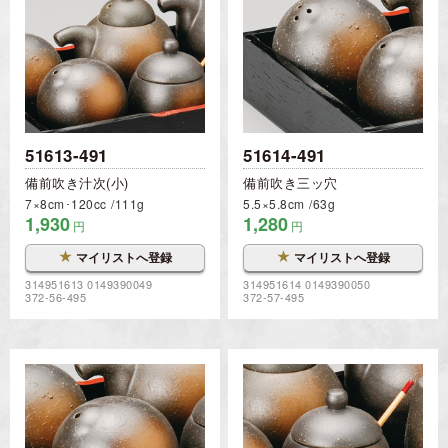
51613-491
51614-491
備前吹き汁次(小)
備前吹き三ッ穴
7×8cm･120cc
111g
5.5×5.8cm
63g
1,930
1,280
円
円
★
★
マイリストへ登録
マイリストへ登録
314951613 0149390049
314951614 0149390050
372-56-495
372-57-495