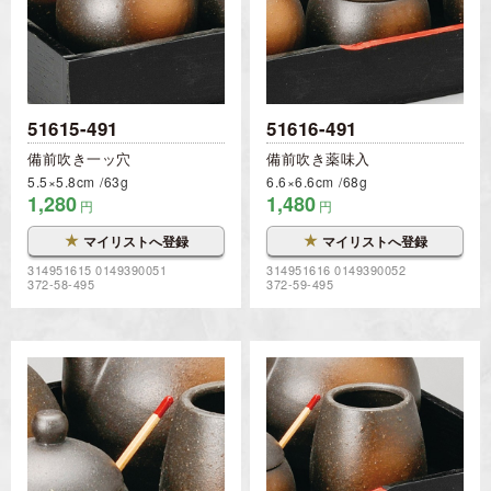
51615-491
51616-491
備前吹き一ッ穴
備前吹き薬味入
5.5×5.8cm
63g
6.6×6.6cm
68g
1,280
1,480
円
円
★
★
マイリストへ登録
マイリストへ登録
314951615 0149390051
314951616 0149390052
372-58-495
372-59-495