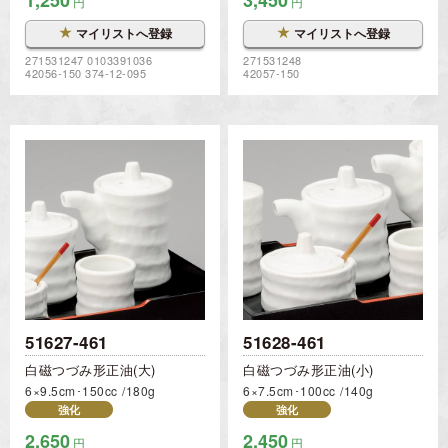
円
円
★
★
マイリストへ登録
マイリストへ登録
271531247 0103391036
271531248
42056-150 374-12-095
42057-150
51627-461
51628-461
白磁つづみ形正油(大)
白磁つづみ形正油(小)
6×9.5cm･150cc
180g
6×7.5cm･100cc
140g
強化
強化
2,650
2,450
円
円