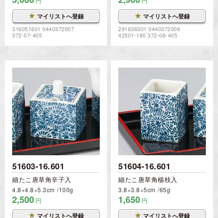
円
円
★
★
マイリストへ登録
マイリストへ登録
316051601 0440372007
291636301 0440372006
372-07-405
42501-160 372-06-405
51603-16.601
51604-16.601
細たこ唐草角辛子入
細たこ唐草角楊枝入
4.8×4.8×5.3cm
100g
3.8×3.8×5cm
65g
2,500
1,650
円
円
★
★
マイリストへ登録
マイリストへ登録