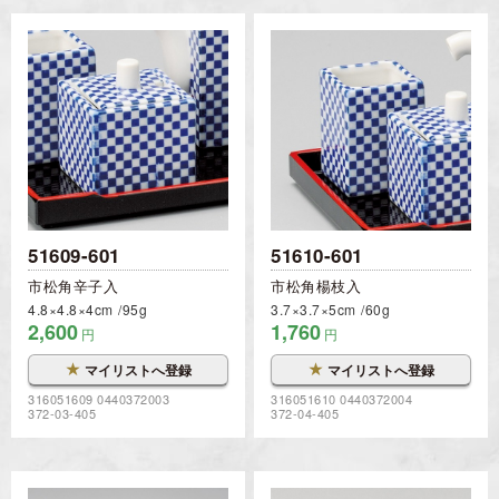
51609-601
51610-601
市松角辛子入
市松角楊枝入
4.8×4.8×4cm
95g
3.7×3.7×5cm
60g
2,600
1,760
円
円
★
★
マイリストへ登録
マイリストへ登録
316051609 0440372003
316051610 0440372004
372-03-405
372-04-405