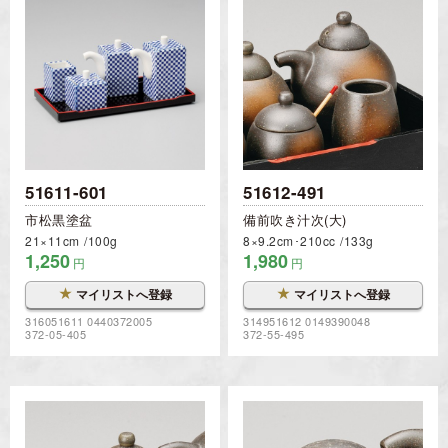
51611-601
51612-491
市松黒塗盆
備前吹き汁次(大)
21×11cm
100g
8×9.2cm･210cc
133g
1,250
1,980
円
円
★
★
マイリストへ登録
マイリストへ登録
316051611 0440372005
314951612 0149390048
372-05-405
372-55-495