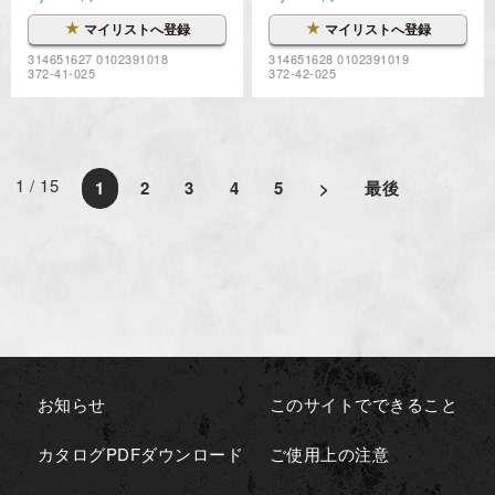
★
★
マイリストへ登録
マイリストへ登録
314651627 0102391018
314651628 0102391019
372-41-025
372-42-025
1 / 15
1
2
3
4
5
>
最後
お知らせ
このサイトでできること
カタログPDFダウンロード
ご使用上の注意