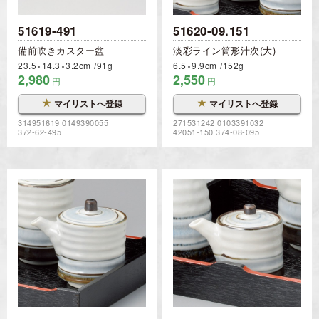
51619-491
51620-09.151
備前吹きカスター盆
淡彩ライン筒形汁次(大)
23.5×14.3×3.2cm
91g
6.5×9.9cm
152g
2,980
2,550
円
円
★
★
マイリストへ登録
マイリストへ登録
314951619 0149390055
271531242 0103391032
372-62-495
42051-150 374-08-095