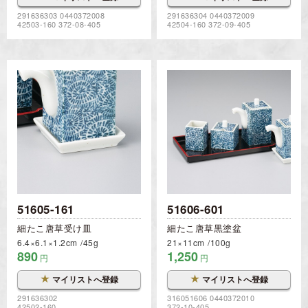
291636303 0440372008
291636304 0440372009
42503-160 372-08-405
42504-160 372-09-405
51605-161
51606-601
細たこ唐草受け皿
細たこ唐草黒塗盆
6.4×6.1×1.2cm
45g
21×11cm
100g
890
1,250
円
円
★
★
マイリストへ登録
マイリストへ登録
291636302
316051606 0440372010
42502-160
372-10-405