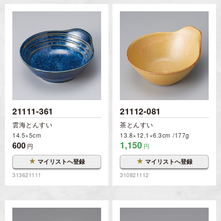
21111-361
21112-081
雲海とんすい
茶とんすい
14.5×5cm
13.8×12.1×6.3cm
177g
1,150
600
円
円
★
★
マイリストへ登録
マイリストへ登録
313621111
310821112