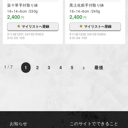
染十草手付取り鉢
黒土化粧手付取り鉢
16×14×6cm
230g
16×14×6cm
245g
2,400
2,400
円
円
★
★
マイリストへ登録
マイリストへ登録
311421201 0410310003
311421202 0410310004
310-03-105
310-04-105
1 / 7
1
2
3
4
5
>
最後
お知らせ
このサイトでできること