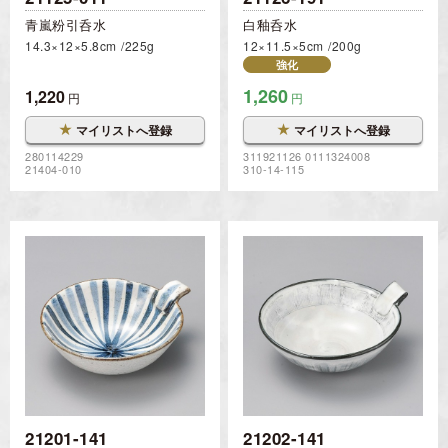
青嵐粉引呑水
白釉呑水
14.3×12×5.8cm
225g
12×11.5×5cm
200g
強化
1,260
1,220
円
円
★
★
マイリストへ登録
マイリストへ登録
280114229
311921126 0111324008
21404-010
310-14-115
21201-141
21202-141