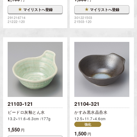
★
★
マイリストへ登録
マイリストへ登録
291216714
301221503
21222-120
21503-120
21103-121
21104-321
ビードロ灰釉とん水
かすみ黒水晶呑水
13.2×11.6×6.3cm
177g
12.5×11.7×4.6cm
強化
1,550
円
1,500
円