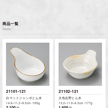
商品一覧
Items
21101-121
21102-121
白マットジャンボとん水
火色志野とん水
14.6×11.2×9.5cm
190g
13.2×11.6×6.3cm
177g
2,100
1,600
円
円