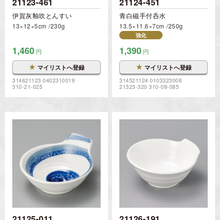
21123-461
21124-451
伊賀灰釉吹とんすい
青白磁手付呑水
13×12×5cm
230g
13.5×11.6×7cm
250g
強化
1,460
1,390
円
円
★
★
マイリストへ登録
マイリストへ登録
314621123 0402310019
314521124 0103323008
310-21-025
21323-320 310-08-085
21125-011
21126-191