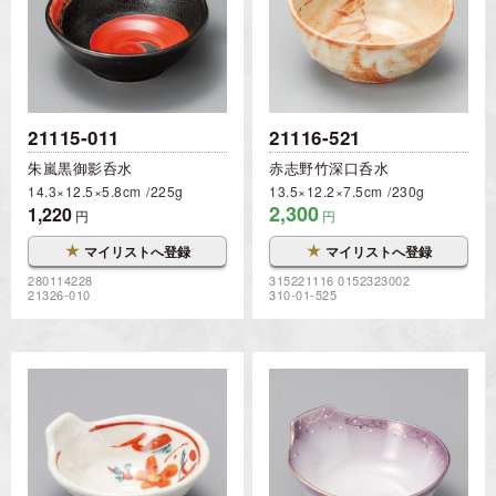
21115-011
21116-521
朱嵐黒御影呑水
赤志野竹深口呑水
14.3×12.5×5.8cm
225g
13.5×12.2×7.5cm
230g
2,300
1,220
円
円
★
★
マイリストへ登録
マイリストへ登録
280114228
315221116 0152323002
21326-010
310-01-525