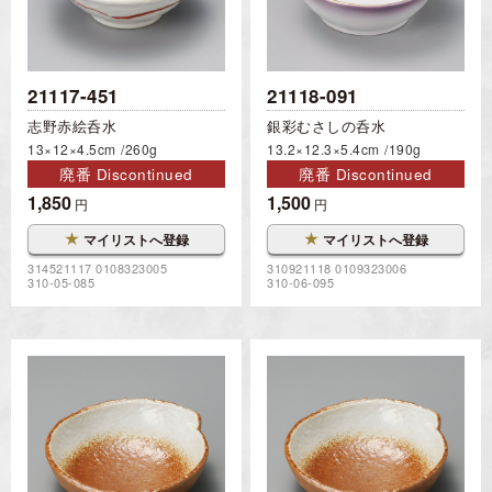
21117-451
21118-091
志野赤絵呑水
銀彩むさしの呑水
13×12×4.5cm
260g
13.2×12.3×5.4cm
190g
廃番 Discontinued
廃番 Discontinued
1,850
1,500
円
円
★
★
マイリストへ登録
マイリストへ登録
314521117 0108323005
310921118 0109323006
310-05-085
310-06-095