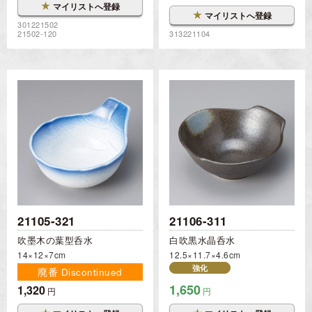
★
マイリストへ登録
★
マイリストへ登録
301221502
21502-120
313221104
21105-321
21106-311
吹墨木の葉型呑水
白吹黒水晶呑水
14×12×7cm
12.5×11.7×4.6cm
強化
廃番 Discontinued
1,650
1,320
円
円