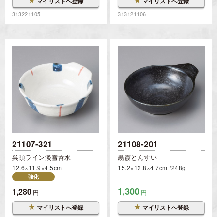
★
★
マイリストへ登録
マイリストへ登録
313221105
313121106
21107-321
21108-201
呉須ライン淡雪呑水
黒霞とんすい
12.6×11.9×4.5cm
15.2×12.8×4.7cm
248g
強化
1,300
1,280
円
円
★
★
マイリストへ登録
マイリストへ登録